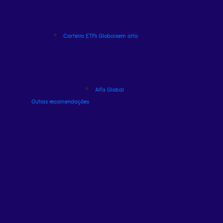
Carteira ETFs Globais
em alta
Alfa Global
Outras recomendações