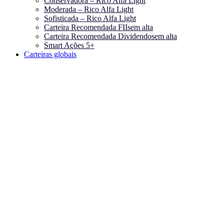
Conservadora – Rico Alfa Light
Moderada – Rico Alfa Light
Sofisticada – Rico Alfa Light
Carteira Recomendada FIIs
em alta
Carteira Recomendada Dividendos
em alta
Smart Ações 5+
Carteiras globais