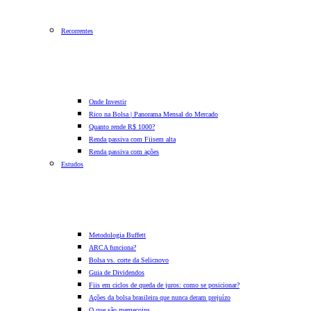
Recorrentes
Onde Investir
Rico na Bolsa | Panorama Mensal do Mercado
Quanto rende R$ 1000?
Renda passiva com Fiis
em alta
Renda passiva com ações
Estudos
Metodologia Buffett
ARCA funciona?
Bolsa vs. corte da Selic
novo
Guia de Dividendos
Fiis em ciclos de queda de juros: como se posicionar?
Ações da bolsa brasileira que nunca deram prejuízo
O que são memecoins