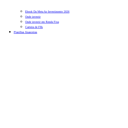
Ebook Da Meta Ao Investimento 2026
Onde investir
Onde investir em Renda Fixa
Carteira de FIIs
Planilhas financeiras