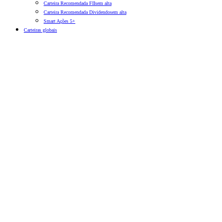
Carteira Recomendada FIIs
em alta
Carteira Recomendada Dividendos
em alta
Smart Ações 5+
Carteiras globais