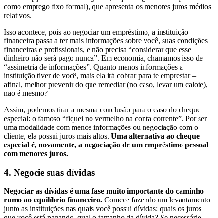
como emprego fixo formal), que apresenta os menores juros médios
relativos.
Isso acontece, pois ao negociar um empréstimo, a instituição
financeira passa a ter mais informações sobre você, suas condições
financeiras e profissionais, e não precisa “considerar que esse
dinheiro não será pago nunca”. Em economia, chamamos isso de
“assimetria de informações”. Quanto menos informações a
instituição tiver de você, mais ela irá cobrar para te emprestar –
afinal, melhor prevenir do que remediar (no caso, levar um calote),
não é mesmo?
Assim, podemos tirar a mesma conclusão para o caso do cheque
especial: o famoso “fiquei no vermelho na conta corrente”. Por ser
uma modalidade com menos informações ou negociação com o
cliente, ela possui juros mais altos.
Uma alternativa ao cheque
especial é, novamente, a negociação de um empréstimo pessoal
com menores juros.
4.
Negocie suas dívidas
Negociar as dívidas é uma fase muito importante do caminho
rumo ao equilíbrio financeiro.
Comece fazendo um levantamento
junto as instituições nas quais você possui dívidas: quais os juros
que você está pagando, qual o tamanho da dívida? Se necessário,