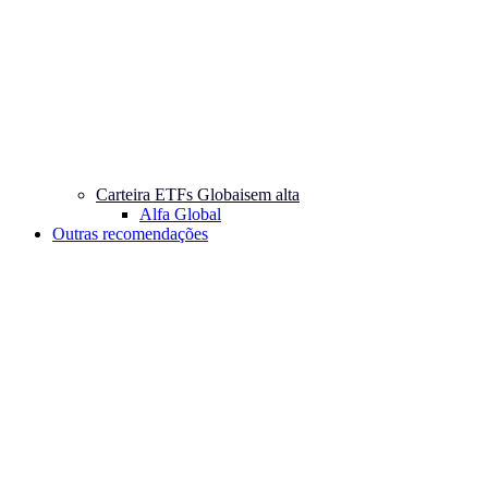
Carteira ETFs Globais
em alta
Alfa Global
Outras recomendações