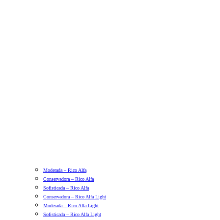
Moderada – Rico Alfa
Conservadora – Rico Alfa
Sofisticada – Rico Alfa
Conservadora – Rico Alfa Light
Moderada – Rico Alfa Light
Sofisticada – Rico Alfa Light