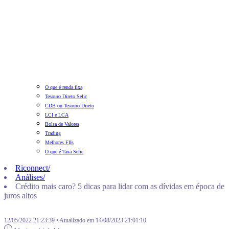
O que é renda fixa
Tesouro Direto Selic
CDB ou Tesouro Direto
LCI e LCA
Bolsa de Valores
Trading
Melhores FIIs
O que é Taxa Selic
Riconnect
/
Análises
/
Crédito mais caro? 5 dicas para lidar com as dívidas em época de
juros altos
12/05/2022 21:23:39 • Atualizado em 14/08/2023 21:01:10