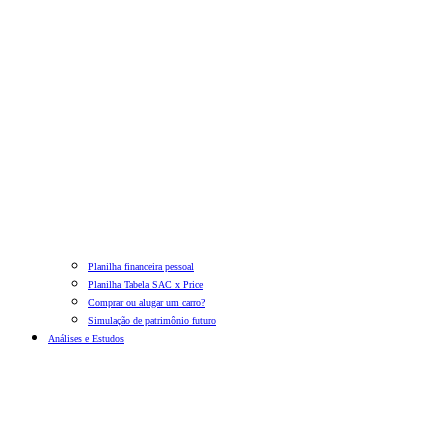
Planilha financeira pessoal
Planilha Tabela SAC x Price
Comprar ou alugar um carro?
Simulação de patrimônio futuro
Análises e Estudos