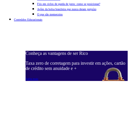
Fiis em ciclos de queda de juros: como se posicionar?
Ações da bolsa brasileira que nunca deram prejuízo
O que são memecoins
Conteúdos Educacionais
Conheça as vantagens de ser Rico
C
ações, cartão
Taxa zero de corretagem para investir em ações, cartão
T
de crédito sem anuidade e +
d
Saiba mais
S