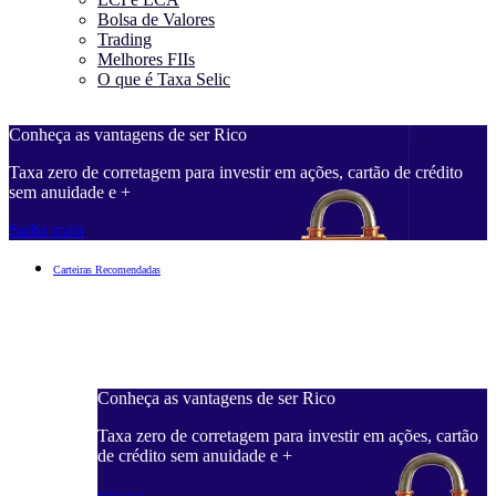
Bolsa de Valores
Trading
Melhores FIIs
O que é Taxa Selic
Conheça as vantagens de ser Rico
C
Taxa zero de corretagem para investir em ações, cartão de crédito
T
sem anuidade e +
s
Saiba mais
S
Carteiras Recomendadas
Conheça as vantagens de ser Rico
C
ações, cartão
Taxa zero de corretagem para investir em ações, cartão
T
de crédito sem anuidade e +
d
Saiba mais
S