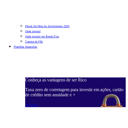
Ebook Da Meta Ao Investimento 2026
Onde investir
Onde investir em Renda Fixa
Carteira de FIIs
Planilhas financeiras
Conheça as vantagens de ser Rico
C
ações, cartão
Taxa zero de corretagem para investir em ações, cartão
T
de crédito sem anuidade e +
d
Saiba mais
S