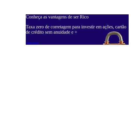
Conheça as vantagens de ser Rico
C
ações, cartão
Taxa zero de corretagem para investir em ações, cartão
T
de crédito sem anuidade e +
d
Saiba mais
S