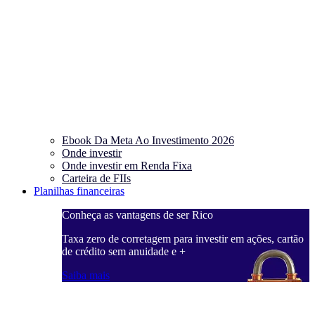
Ebook Da Meta Ao Investimento 2026
Onde investir
Onde investir em Renda Fixa
Carteira de FIIs
Planilhas financeiras
Conheça as vantagens de ser Rico
C
ações, cartão
Taxa zero de corretagem para investir em ações, cartão
T
de crédito sem anuidade e +
d
Saiba mais
S