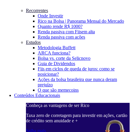
Recorrentes
Onde Investir
Rico na Bolsa | Panorama Mensal do Mercado
Quanto rende R$ 1000?
Renda passiva com Fiis
em alta
Renda passiva com ações
Estudos
Metodologia Buffett
ARCA funciona?
Bolsa vs. corte da Selic
novo
Guia de Dividendos
Fiis em ciclos de queda de juros: como se
posicionar?
Ações da bolsa brasileira que nunca deram
prejuízo
O que são memecoins
Conteúdos Educacionais
Conheça as vantagens de ser Rico
C
ações, cartão
Taxa zero de corretagem para investir em ações, cartão
T
de crédito sem anuidade e +
d
Saiba mais
S