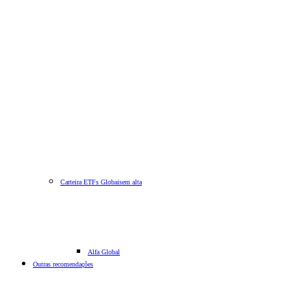
Carteira ETFs Globais
em alta
Alfa Global
Outras recomendações