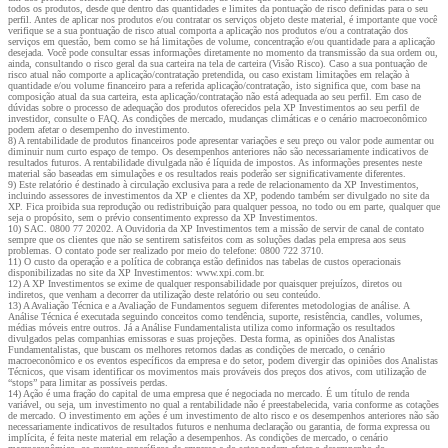
todos os produtos, desde que dentro das quantidades e limites da pontuação de risco definidas para o seu
perfil. Antes de aplicar nos produtos e/ou contratar os serviços objeto deste material, é importante que você
verifique se a sua pontuação de risco atual comporta a aplicação nos produtos e/ou a contratação dos
serviços em questão, bem como se há limitações de volume, concentração e/ou quantidade para a aplicação
desejada. Você pode consultar essas informações diretamente no momento da transmissão da sua ordem ou,
ainda, consultando o risco geral da sua carteira na tela de carteira (Visão Risco). Caso a sua pontuação de
risco atual não comporte a aplicação/contratação pretendida, ou caso existam limitações em relação à
quantidade e/ou volume financeiro para a referida aplicação/contratação, isto significa que, com base na
composição atual da sua carteira, esta aplicação/contratação não está adequada ao seu perfil. Em caso de
dúvidas sobre o processo de adequação dos produtos oferecidos pela XP Investimentos ao seu perfil de
investidor, consulte o FAQ. As condições de mercado, mudanças climáticas e o cenário macroeconômico
podem afetar o desempenho do investimento.
8) A rentabilidade de produtos financeiros pode apresentar variações e seu preço ou valor pode aumentar ou
diminuir num curto espaço de tempo. Os desempenhos anteriores não são necessariamente indicativos de
resultados futuros. A rentabilidade divulgada não é líquida de impostos. As informações presentes neste
material são baseadas em simulações e os resultados reais poderão ser significativamente diferentes.
9) Este relatório é destinado à circulação exclusiva para a rede de relacionamento da XP Investimentos,
incluindo assessores de investimentos da XP e clientes da XP, podendo também ser divulgado no site da
XP. Fica proibida sua reprodução ou redistribuição para qualquer pessoa, no todo ou em parte, qualquer que
seja o propósito, sem o prévio consentimento expresso da XP Investimentos.
10) SAC. 0800 77 20202. A Ouvidoria da XP Investimentos tem a missão de servir de canal de contato
sempre que os clientes que não se sentirem satisfeitos com as soluções dadas pela empresa aos seus
problemas. O contato pode ser realizado por meio do telefone: 0800 722 3710.
11) O custo da operação e a política de cobrança estão definidos nas tabelas de custos operacionais
disponibilizadas no site da XP Investimentos: www.xpi.com.br.
12) A XP Investimentos se exime de qualquer responsabilidade por quaisquer prejuízos, diretos ou
indiretos, que venham a decorrer da utilização deste relatório ou seu conteúdo.
13) A Avaliação Técnica e a Avaliação de Fundamentos seguem diferentes metodologias de análise. A
Análise Técnica é executada seguindo conceitos como tendência, suporte, resistência, candles, volumes,
médias móveis entre outros. Já a Análise Fundamentalista utiliza como informação os resultados
divulgados pelas companhias emissoras e suas projeções. Desta forma, as opiniões dos Analistas
Fundamentalistas, que buscam os melhores retornos dadas as condições de mercado, o cenário
macroeconômico e os eventos específicos da empresa e do setor, podem divergir das opiniões dos Analistas
Técnicos, que visam identificar os movimentos mais prováveis dos preços dos ativos, com utilização de
“stops” para limitar as possíveis perdas.
14) Ação é uma fração do capital de uma empresa que é negociada no mercado. É um título de renda
variável, ou seja, um investimento no qual a rentabilidade não é preestabelecida, varia conforme as cotações
de mercado. O investimento em ações é um investimento de alto risco e os desempenhos anteriores não são
necessariamente indicativos de resultados futuros e nenhuma declaração ou garantia, de forma expressa ou
implícita, é feita neste material em relação a desempenhos. As condições de mercado, o cenário