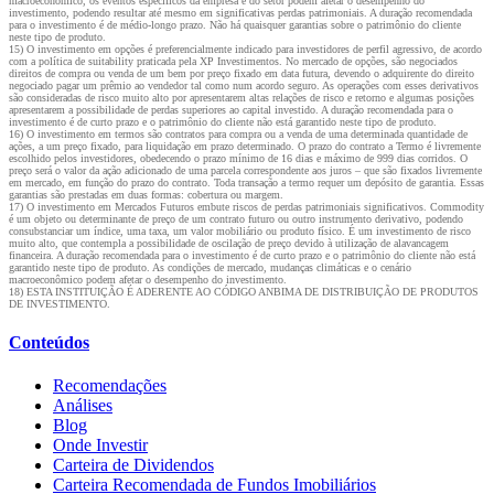
macroeconômico, os eventos específicos da empresa e do setor podem afetar o desempenho do
investimento, podendo resultar até mesmo em significativas perdas patrimoniais. A duração recomendada
para o investimento é de médio-longo prazo. Não há quaisquer garantias sobre o patrimônio do cliente
neste tipo de produto.
15) O investimento em opções é preferencialmente indicado para investidores de perfil agressivo, de acordo
com a política de suitability praticada pela XP Investimentos. No mercado de opções, são negociados
direitos de compra ou venda de um bem por preço fixado em data futura, devendo o adquirente do direito
negociado pagar um prêmio ao vendedor tal como num acordo seguro. As operações com esses derivativos
são consideradas de risco muito alto por apresentarem altas relações de risco e retorno e algumas posições
apresentarem a possibilidade de perdas superiores ao capital investido. A duração recomendada para o
investimento é de curto prazo e o patrimônio do cliente não está garantido neste tipo de produto.
16) O investimento em termos são contratos para compra ou a venda de uma determinada quantidade de
ações, a um preço fixado, para liquidação em prazo determinado. O prazo do contrato a Termo é livremente
escolhido pelos investidores, obedecendo o prazo mínimo de 16 dias e máximo de 999 dias corridos. O
preço será o valor da ação adicionado de uma parcela correspondente aos juros – que são fixados livremente
em mercado, em função do prazo do contrato. Toda transação a termo requer um depósito de garantia. Essas
garantias são prestadas em duas formas: cobertura ou margem.
17) O investimento em Mercados Futuros embute riscos de perdas patrimoniais significativos. Commodity
é um objeto ou determinante de preço de um contrato futuro ou outro instrumento derivativo, podendo
consubstanciar um índice, uma taxa, um valor mobiliário ou produto físico. É um investimento de risco
muito alto, que contempla a possibilidade de oscilação de preço devido à utilização de alavancagem
financeira. A duração recomendada para o investimento é de curto prazo e o patrimônio do cliente não está
garantido neste tipo de produto. As condições de mercado, mudanças climáticas e o cenário
macroeconômico podem afetar o desempenho do investimento.
18) ESTA INSTITUIÇÃO É ADERENTE AO CÓDIGO ANBIMA DE DISTRIBUIÇÃO DE PRODUTOS
DE INVESTIMENTO.
Conteúdos
Recomendações
Análises
Blog
Onde Investir
Carteira de Dividendos
Carteira Recomendada de Fundos Imobiliários