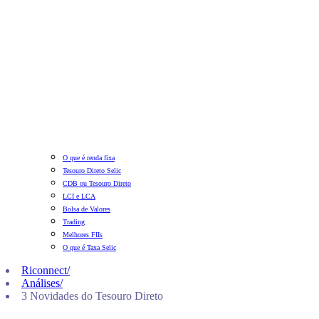
O que é renda fixa
Tesouro Direto Selic
CDB ou Tesouro Direto
LCI e LCA
Bolsa de Valores
Trading
Melhores FIIs
O que é Taxa Selic
Riconnect
/
Análises
/
3 Novidades do Tesouro Direto