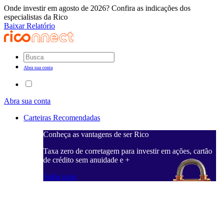
Onde investir em agosto de 2026? Confira as indicações dos
especialistas da Rico
Baixar Relatório
Abra sua conta
Abra sua conta
Carteiras Recomendadas
Conheça as vantagens de ser Rico
C
ações, cartão
Taxa zero de corretagem para investir em ações, cartão
T
de crédito sem anuidade e +
d
Saiba mais
S