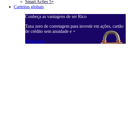
Smart Ações 5+
Carteiras globais
Conheça as vantagens de ser Rico
C
ações, cartão
Taxa zero de corretagem para investir em ações, cartão
T
de crédito sem anuidade e +
d
Saiba mais
S