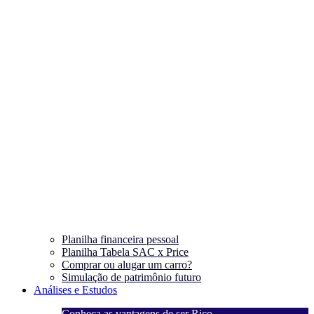
Planilha financeira pessoal
Planilha Tabela SAC x Price
Comprar ou alugar um carro?
Simulação de patrimônio futuro
Análises e Estudos
Conheça as vantagens de ser Rico
C