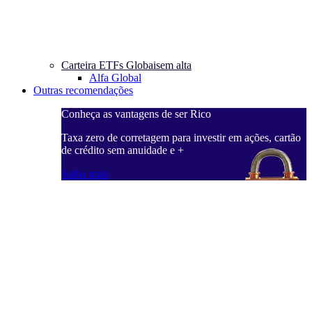
Carteira ETFs Globais
em alta
Alfa Global
Outras recomendações
Conheça as vantagens de ser Rico
C
ações, cartão
Taxa zero de corretagem para investir em ações, cartão
T
de crédito sem anuidade e +
d
Saiba mais
S