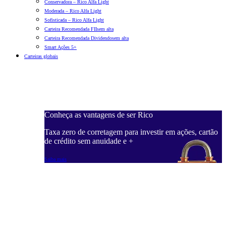
Conservadora – Rico Alfa Light
Moderada – Rico Alfa Light
Sofisticada – Rico Alfa Light
Carteira Recomendada FIIs
em alta
Carteira Recomendada Dividendos
em alta
Smart Ações 5+
Carteiras globais
Conheça as vantagens de ser Rico
C
ações, cartão
Taxa zero de corretagem para investir em ações, cartão
T
de crédito sem anuidade e +
d
Saiba mais
S