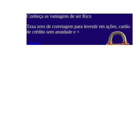
Conheça as vantagens de ser Rico
C
ações, cartão
Taxa zero de corretagem para investir em ações, cartão
T
de crédito sem anuidade e +
d
Saiba mais
S