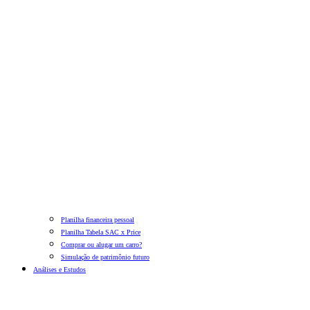
Planilha financeira pessoal
Planilha Tabela SAC x Price
Comprar ou alugar um carro?
Simulação de patrimônio futuro
Análises e Estudos