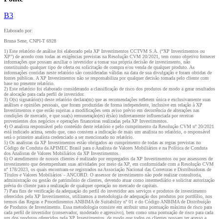
B
3
Elaborado por:
Bruna Sene, CNPI-T 6928
1) Este relatório de análise foi elaborado pela XP Investimentos CCTVM S.A. (“XP Investimentos ou
XP”) de acordo com todas as exigências previstas na Resolução CVM 20/2021, tem como objetivo fornecer
informações que possam auxiliar o investidor a tomar sua própria decisão de investimento, não
constituindo qualquer tipo de oferta ou solicitação de compra e/ou venda de qualquer produto. As
informações contidas neste relatório são consideradas válidas na data de sua divulgação e foram obtidas de
fontes públicas. A XP Investimentos não se responsabiliza por qualquer decisão tomada pelo cliente com
base no presente relatório.
2) Este relatório foi elaborado considerando a classificação de risco dos produtos de modo a gerar resultados
de alocação para cada perfil de investidor.
3) O(s) signatário(s) deste relatório declara(m) que as recomendações refletem única e exclusivamente suas
análises e opiniões pessoais, que foram produzidas de forma independente, inclusive em relação à XP
Investimentos e que estão sujeitas a modificações sem aviso prévio em decorrência de alterações nas
condições de mercado, e que sua(s) remuneração(es) é(são) indiretamente influenciada por receitas
provenientes dos negócios e operações financeiras realizadas pela XP Investimentos.
4) O analista responsável pelo conteúdo deste relatório e pelo cumprimento da Resolução CVM nº 20/2021
está indicado acima, sendo que, caso constem a indicação de mais um analista no relatório, o responsável
será o primeiro analista credenciado a ser mencionado no relatório.
5) Os analistas da XP Investimentos estão obrigados ao cumprimento de todas as regras previstas no
Código de Conduta da APIMEC Brasil para o Analista de Valores Mobiliários e na Política de Conduta
dos Analistas de Valores Mobiliários da XP Investimentos.
6) O atendimento de nossos clientes é realizado por empregados da XP Investimentos ou por assessores de
investimento que desempenham suas atividades por meio da XP, em conformidade com a Resolução CVM
nº 178/2023, os quais encontram-se registrados na Associação Nacional das Corretoras e Distribuidoras de
Títulos e Valores Mobiliários – ANCORD. O assessor de investimento não pode realizar consultoria,
administração ou gestão de patrimônio de clientes, devendo atuar como intermediário e solicitar autorização
prévia do cliente para a realização de qualquer operação no mercado de capitais.
7) Para fins de verificação da adequação do perfil do investidor aos serviços e produtos de investimento
oferecidos pela XP Investimentos, utilizamos a metodologia de adequação dos produtos por portfólio, nos
termos das Regras e Procedimentos ANBIMA de Suitability nº 01 e do Código ANBIMA de Distribuição
de Produtos de Investimento. Essa metodologia consiste em atribuir uma pontuação máxima de risco para
cada perfil de investidor (conservador, moderado e agressivo), bem como uma pontuação de risco para cada
um dos produtos oferecidos pela XP Investimentos, de modo que todos os clientes possam ter acesso a