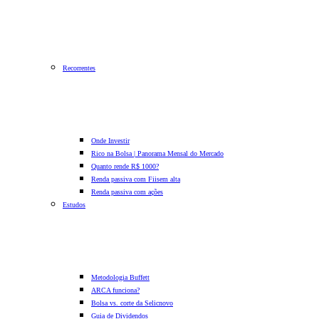
Recorrentes
Onde Investir
Rico na Bolsa | Panorama Mensal do Mercado
Quanto rende R$ 1000?
Renda passiva com Fiis
em alta
Renda passiva com ações
Estudos
Metodologia Buffett
ARCA funciona?
Bolsa vs. corte da Selic
novo
Guia de Dividendos